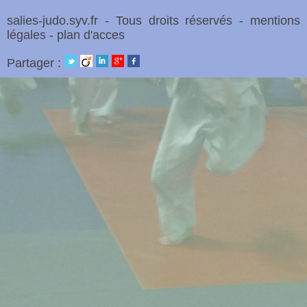
salies-judo.syv.fr
- Tous droits réservés -
mentions
légales
-
plan d'acces
Partager :