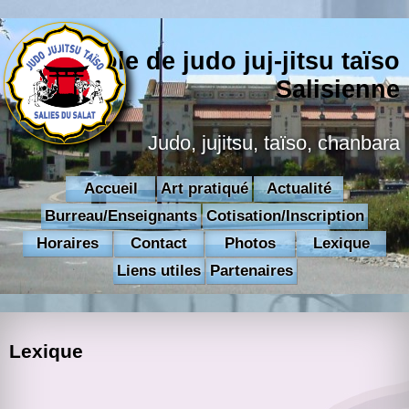
École de judo juj-jitsu taïso
Salisienne
Judo, jujitsu, taïso, chanbara
Accueil
Art pratiqué
Actualité
Burreau/Enseignants
Cotisation/Inscription
Horaires
Contact
Photos
Lexique
Liens utiles
Partenaires
Lexique