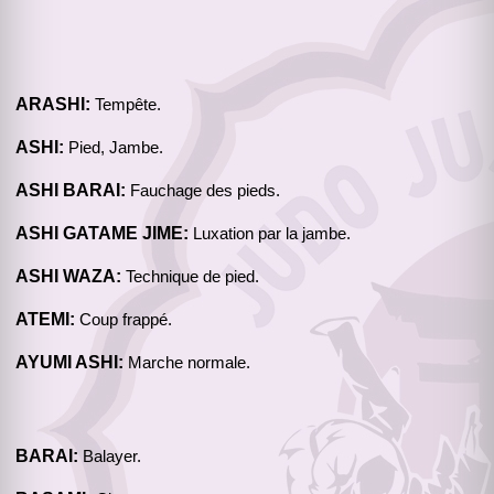
ARASHI:
Tempête.
ASHI:
Pied, Jambe.
ASHI BARAI:
Fauchage des pieds.
ASHI GATAME JIME:
Luxation par la jambe.
ASHI WAZA:
Technique de pied.
ATEMI:
Coup frappé.
AYUMI ASHI:
Marche normale.
BARAI:
Balayer.