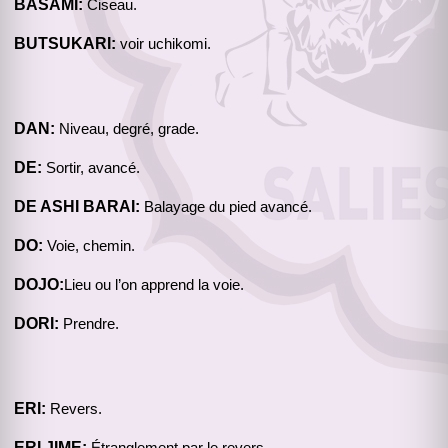
BASAMI:
Ciseau.
BUTSUKARI:
voir uchikomi.
DAN:
Niveau, degré, grade.
DE:
Sortir, avancé.
DE ASHI BARAI:
Balayage du pied avancé.
DO:
Voie, chemin.
DOJO:
Lieu ou l’on apprend la voie.
DORI:
Prendre.
ERI:
Revers.
ERI JIME: