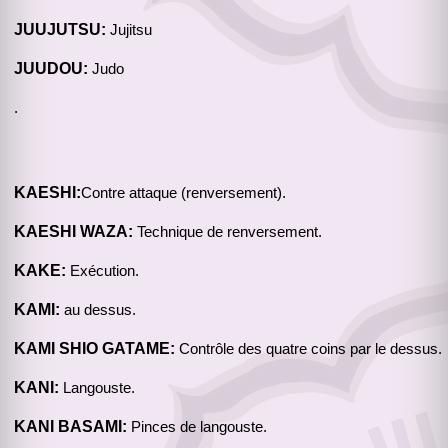
JUUJUTSU:
Jujitsu
JUUDOU:
Judo
.
KAESHI:
Contre attaque (renversement).
KAESHI WAZA:
Technique de renversement.
KAKE:
Exécution.
KAMI:
au dessus.
KAMI SHIO GATAME:
Contrôle des quatre coins par le dessus.
KANI:
Langouste.
KANI BASAMI:
Pinces de langouste.